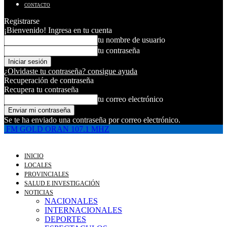
CONTACTO
Registrarse
¡Bienvenido! Ingresa en tu cuenta
tu nombre de usuario
tu contraseña
¿Olvidaste tu contraseña? consigue ayuda
Recuperación de contraseña
Recupera tu contraseña
tu correo electrónico
Se te ha enviado una contraseña por correo electrónico.
FM GOLD ORAN 107.1 MHZ
INICIO
LOCALES
PROVINCIALES
SALUD E INVESTIGACIÓN
NOTICIAS
NACIONALES
INTERNACIONALES
DEPORTES