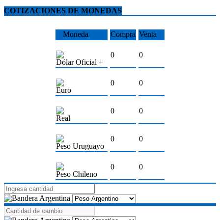
COTIZACIONES DE MONEDAS
Moneda
Compra
Venta
0
0
Dólar Oficial +
0
0
Euro
0
0
Real
0
0
Peso Uruguayo
0
0
Peso Chileno