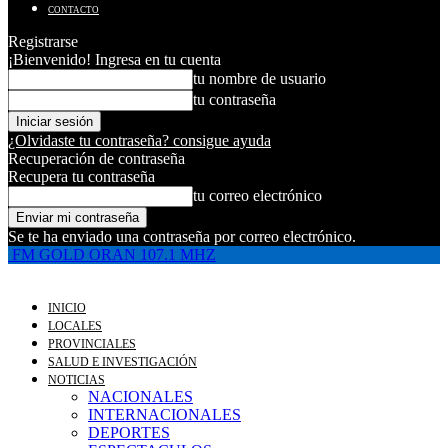
CONTACTO
Registrarse
¡Bienvenido! Ingresa en tu cuenta
tu nombre de usuario
tu contraseña
¿Olvidaste tu contraseña? consigue ayuda
Recuperación de contraseña
Recupera tu contraseña
tu correo electrónico
Se te ha enviado una contraseña por correo electrónico.
FM GOLD ORAN 107.1 MHZ
INICIO
LOCALES
PROVINCIALES
SALUD E INVESTIGACIÓN
NOTICIAS
NACIONALES
INTERNACIONALES
DEPORTES