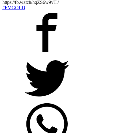
https://fb.watch/hqZS6w9vTl/
#FMGOLD