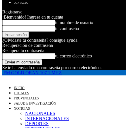
CONTACTO
Registrarse
¡Bienvenido! Ingresa en tu cuenta
tu nombre de usuario
tu contraseña
¿Olvidaste tu contraseña? consigue ayuda
Recuperación de contraseña
Recupera tu contraseña
tu correo electrónico
Se te ha enviado una contraseña por correo electrónico.
FM GOLD ORAN 107.1 MHZ
INICIO
LOCALES
PROVINCIALES
SALUD E INVESTIGACIÓN
NOTICIAS
NACIONALES
INTERNACIONALES
DEPORTES