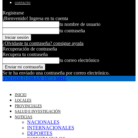
CONTACTO
Registrarse
¡Bienvenido! Ingresa en tu cuenta
tu nombre de usuario
tu contraseña
¿Olvidaste tu contraseña? consigue ayuda
Recuperación de contraseña
Recupera tu contraseña
tu correo electrónico
Se te ha enviado una contraseña por correo electrónico.
FM GOLD ORAN 107.1 MHZ
INICIO
LOCALES
PROVINCIALES
SALUD E INVESTIGACIÓN
NOTICIAS
NACIONALES
INTERNACIONALES
DEPORTES