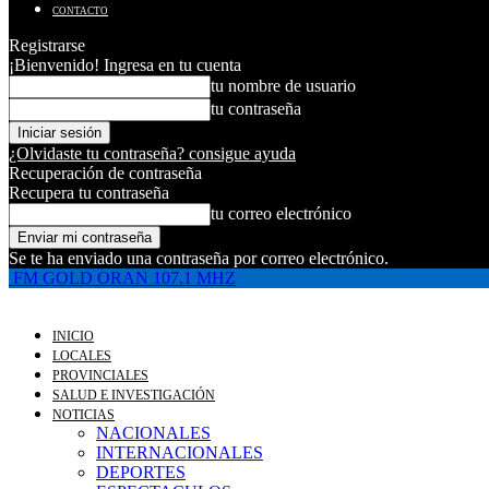
CONTACTO
Registrarse
¡Bienvenido! Ingresa en tu cuenta
tu nombre de usuario
tu contraseña
¿Olvidaste tu contraseña? consigue ayuda
Recuperación de contraseña
Recupera tu contraseña
tu correo electrónico
Se te ha enviado una contraseña por correo electrónico.
FM GOLD ORAN 107.1 MHZ
INICIO
LOCALES
PROVINCIALES
SALUD E INVESTIGACIÓN
NOTICIAS
NACIONALES
INTERNACIONALES
DEPORTES