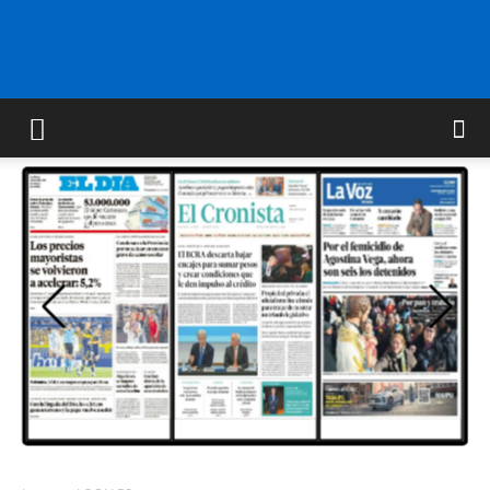
FM
GOLD
ORAN
107.1