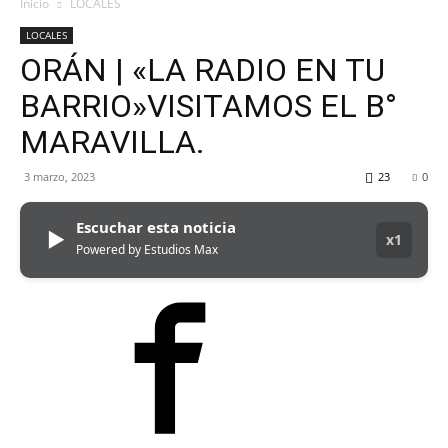
MHZ
Inicio
LOCALES
LOCALES
ORÁN | «LA RADIO EN TU
BARRIO»VISITAMOS EL B°
MARAVILLA.
3 marzo, 2023
23
0
Escuchar esta noticia
▶
x1
Powered by Estudios Max