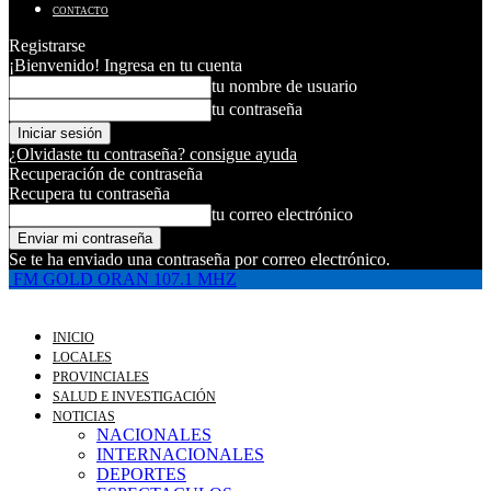
CONTACTO
Registrarse
¡Bienvenido! Ingresa en tu cuenta
tu nombre de usuario
tu contraseña
¿Olvidaste tu contraseña? consigue ayuda
Recuperación de contraseña
Recupera tu contraseña
tu correo electrónico
Se te ha enviado una contraseña por correo electrónico.
FM GOLD ORAN 107.1 MHZ
INICIO
LOCALES
PROVINCIALES
SALUD E INVESTIGACIÓN
NOTICIAS
NACIONALES
INTERNACIONALES
DEPORTES