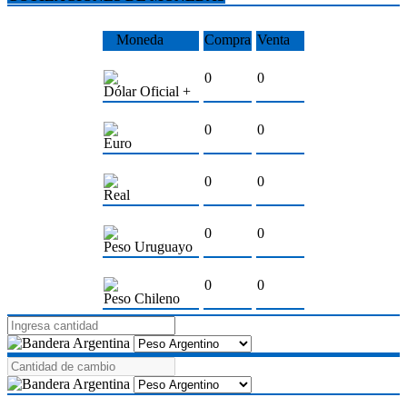
Moneda
Compra
Venta
0
0
Dólar Oficial +
0
0
Euro
0
0
Real
0
0
Peso Uruguayo
0
0
Peso Chileno