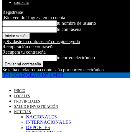
CONTACTO
Registrarse
¡Bienvenido! Ingresa en tu cuenta
tu nombre de usuario
tu contraseña
¿Olvidaste tu contraseña? consigue ayuda
Recuperación de contraseña
Recupera tu contraseña
tu correo electrónico
Se te ha enviado una contraseña por correo electrónico.
FM GOLD ORAN 107.1 MHZ
INICIO
LOCALES
PROVINCIALES
SALUD E INVESTIGACIÓN
NOTICIAS
NACIONALES
INTERNACIONALES
DEPORTES