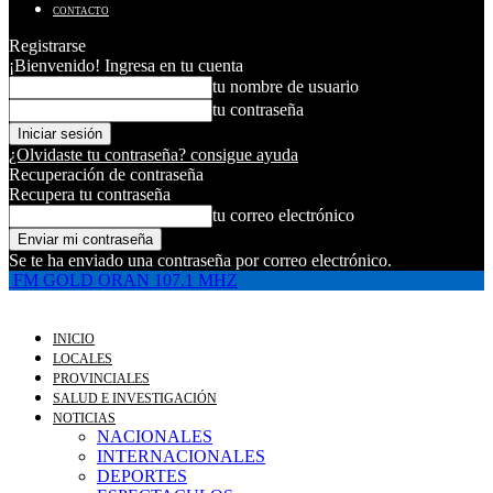
CONTACTO
Registrarse
¡Bienvenido! Ingresa en tu cuenta
tu nombre de usuario
tu contraseña
¿Olvidaste tu contraseña? consigue ayuda
Recuperación de contraseña
Recupera tu contraseña
tu correo electrónico
Se te ha enviado una contraseña por correo electrónico.
FM GOLD ORAN 107.1 MHZ
INICIO
LOCALES
PROVINCIALES
SALUD E INVESTIGACIÓN
NOTICIAS
NACIONALES
INTERNACIONALES
DEPORTES