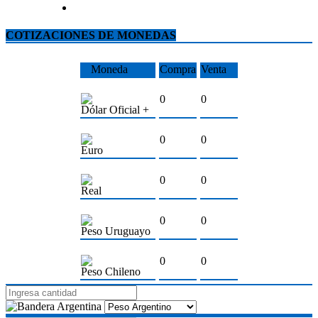
COTIZACIONES DE MONEDAS
Moneda
Compra
Venta
0
0
Dólar Oficial +
0
0
Euro
0
0
Real
0
0
Peso Uruguayo
0
0
Peso Chileno