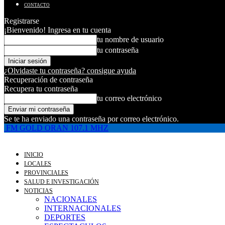
CONTACTO
Registrarse
¡Bienvenido! Ingresa en tu cuenta
tu nombre de usuario
tu contraseña
¿Olvidaste tu contraseña? consigue ayuda
Recuperación de contraseña
Recupera tu contraseña
tu correo electrónico
Se te ha enviado una contraseña por correo electrónico.
FM GOLD ORAN 107.1 MHZ
INICIO
LOCALES
PROVINCIALES
SALUD E INVESTIGACIÓN
NOTICIAS
NACIONALES
INTERNACIONALES
DEPORTES