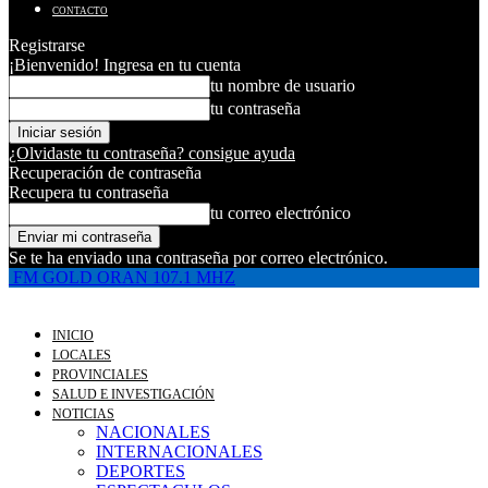
CONTACTO
Registrarse
¡Bienvenido! Ingresa en tu cuenta
tu nombre de usuario
tu contraseña
¿Olvidaste tu contraseña? consigue ayuda
Recuperación de contraseña
Recupera tu contraseña
tu correo electrónico
Se te ha enviado una contraseña por correo electrónico.
FM GOLD ORAN 107.1 MHZ
INICIO
LOCALES
PROVINCIALES
SALUD E INVESTIGACIÓN
NOTICIAS
NACIONALES
INTERNACIONALES
DEPORTES