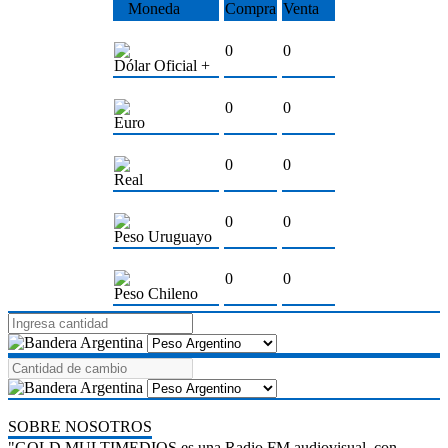
Moneda
Compra
Venta
0
0
Dólar Oficial +
0
0
Euro
0
0
Real
0
0
Peso Uruguayo
0
0
Peso Chileno
SOBRE NOSOTROS
"GOLD MULTIMEDIOS es una Radio FM audiovisual, con