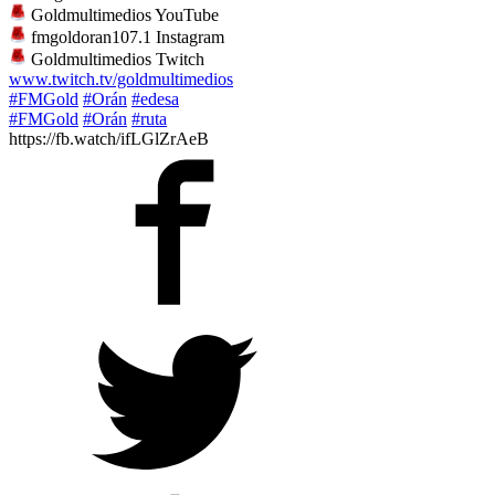
Goldmultimedios YouTube
fmgoldoran107.1 Instagram
Goldmultimedios Twitch
www.twitch.tv/goldmultimedios
#FMGold
#Orán
#edesa
#FMGold
#Orán
#ruta
https://fb.watch/ifLGlZrAeB