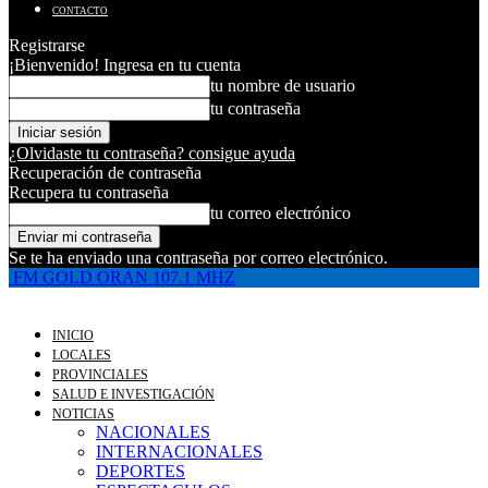
CONTACTO
Registrarse
¡Bienvenido! Ingresa en tu cuenta
tu nombre de usuario
tu contraseña
¿Olvidaste tu contraseña? consigue ayuda
Recuperación de contraseña
Recupera tu contraseña
tu correo electrónico
Se te ha enviado una contraseña por correo electrónico.
FM GOLD ORAN 107.1 MHZ
INICIO
LOCALES
PROVINCIALES
SALUD E INVESTIGACIÓN
NOTICIAS
NACIONALES
INTERNACIONALES
DEPORTES