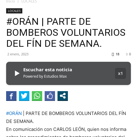
MHZ
Inicio
LOCALES
LOCALES
#ORÁN | PARTE DE
BOMBEROS VOLUNTARIOS
DEL FÍN DE SEMANA.
2 enero, 2023
18
0
Escuchar esta noticia
▶
x1
Powered by Estudios Max
#ORÁN
| PARTE DE BOMBEROS VOLUNTARIOS DEL FÍN
DE SEMANA.
En comunicación con CARLOS LEÓN, quien nos informa