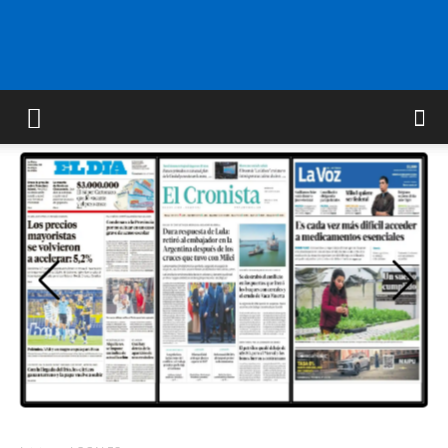
FM
GOLD
ORAN
107.1