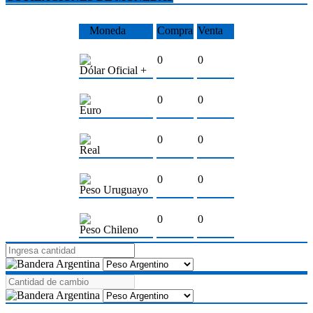
Moneda
Compra
Venta
0
0
Dólar Oficial +
0
0
Euro
0
0
Real
0
0
Peso Uruguayo
0
0
Peso Chileno