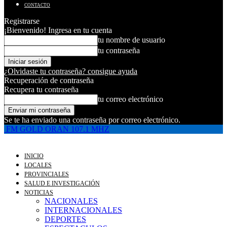
CONTACTO
Registrarse
¡Bienvenido! Ingresa en tu cuenta
tu nombre de usuario
tu contraseña
¿Olvidaste tu contraseña? consigue ayuda
Recuperación de contraseña
Recupera tu contraseña
tu correo electrónico
Se te ha enviado una contraseña por correo electrónico.
FM GOLD ORAN 107.1 MHZ
INICIO
LOCALES
PROVINCIALES
SALUD E INVESTIGACIÓN
NOTICIAS
NACIONALES
INTERNACIONALES
DEPORTES