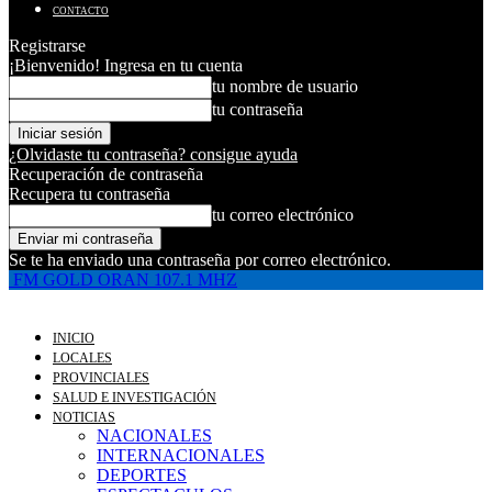
CONTACTO
Registrarse
¡Bienvenido! Ingresa en tu cuenta
tu nombre de usuario
tu contraseña
¿Olvidaste tu contraseña? consigue ayuda
Recuperación de contraseña
Recupera tu contraseña
tu correo electrónico
Se te ha enviado una contraseña por correo electrónico.
FM GOLD ORAN 107.1 MHZ
INICIO
LOCALES
PROVINCIALES
SALUD E INVESTIGACIÓN
NOTICIAS
NACIONALES
INTERNACIONALES
DEPORTES