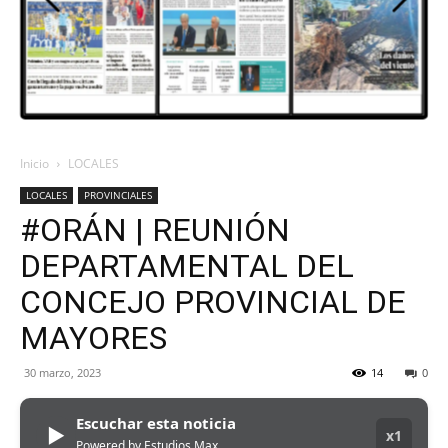
ORAN
107.1
Inicio
LOCALES
LOCALES
PROVINCIALES
MHZ
#ORÁN | REUNIÓN
DEPARTAMENTAL DEL
CONCEJO PROVINCIAL DE
MAYORES
30 marzo, 2023
14
0
Escuchar esta noticia
▶
x1
Powered by Estudios Max