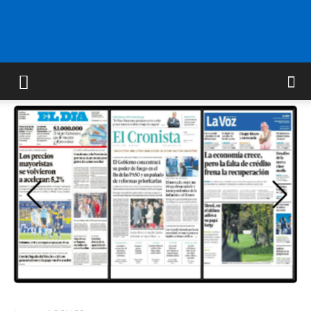
FM
GOLD
ORAN
107.1