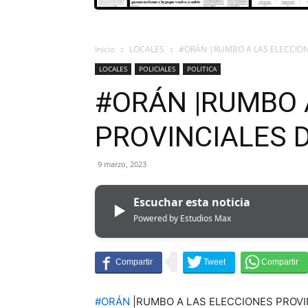
Inicio
LOCALES
#ORÁN |RUMBO A LAS ELECCION
LOCALES
POLICIALES
POLITICA
#ORÁN |RUMBO 
PROVINCIALES D
9 marzo, 2023
Escuchar esta noticia
▶
Powered by Estudios Max
#ORÁN
|RUMBO A LAS ELECCIONES PROVI