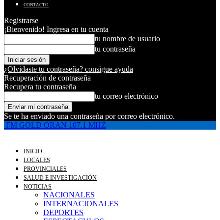
CONTACTO
Registrarse
¡Bienvenido! Ingresa en tu cuenta
tu nombre de usuario
tu contraseña
¿Olvidaste tu contraseña? consigue ayuda
Recuperación de contraseña
Recupera tu contraseña
tu correo electrónico
Se te ha enviado una contraseña por correo electrónico.
FM GOLD ORAN 107.1 MHZ
INICIO
LOCALES
PROVINCIALES
SALUD E INVESTIGACIÓN
NOTICIAS
NACIONALES
INTERNACIONALES
DEPORTES