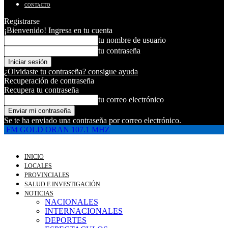
CONTACTO
Registrarse
¡Bienvenido! Ingresa en tu cuenta
tu nombre de usuario
tu contraseña
¿Olvidaste tu contraseña? consigue ayuda
Recuperación de contraseña
Recupera tu contraseña
tu correo electrónico
Se te ha enviado una contraseña por correo electrónico.
FM GOLD ORAN 107.1 MHZ
INICIO
LOCALES
PROVINCIALES
SALUD E INVESTIGACIÓN
NOTICIAS
NACIONALES
INTERNACIONALES
DEPORTES