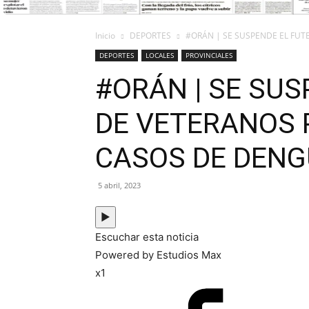
Inicio
DEPORTES
#ORÁN | SE SUSPENDE EL FUTB
DEPORTES
LOCALES
PROVINCIALES
#ORÁN | SE SUS
DE VETERANOS 
CASOS DE DENG
5 abril, 2023
▶
Escuchar esta noticia
Powered by Estudios Max
x1