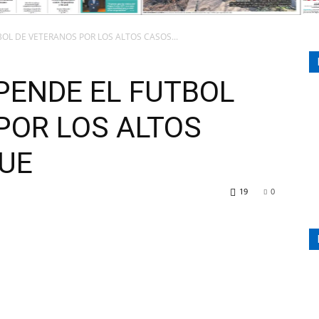
OL DE VETERANOS POR LOS ALTOS CASOS...
ORAN
PENDE EL FUTBOL
POR LOS ALTOS
107.1
UE
19
0
MHZ