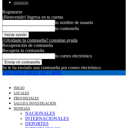
CONTACTO
Registrarse
¡Bienvenido! Ingresa en tu cuenta
tu nombre de usuario
tu contraseña
¿Olvidaste tu contraseña? consigue ayuda
Recuperación de contraseña
Recupera tu contraseña
tu correo electrónico
Se te ha enviado una contraseña por correo electrónico.
FM GOLD ORAN 107.1 MHZ
INICIO
LOCALES
PROVINCIALES
SALUD E INVESTIGACIÓN
NOTICIAS
NACIONALES
INTERNACIONALES
DEPORTES