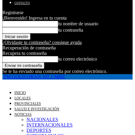
CONTACTO
Registrarse
¡Bienvenido! Ingresa en tu cuenta
tu nombre de usuario
tu contraseña
¿Olvidaste tu contraseña? consigue ayuda
Recuperación de contraseña
Recupera tu contraseña
tu correo electrónico
Se te ha enviado una contraseña por correo electrónico.
FM GOLD ORAN 107.1 MHZ
INICIO
LOCALES
PROVINCIALES
SALUD E INVESTIGACIÓN
NOTICIAS
NACIONALES
INTERNACIONALES
DEPORTES