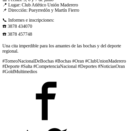
📍 Lugar: Club Atlético Unión Maderero
📌 Dirección: Pueyrredón y Martín Fierro
📞 Informes e inscripciones:
☎️ 3878 434070
☎️ 3878 457748
Una cita imperdible para los amantes de las bochas y del deporte
regional.
#TorneoNacionalDeBochas #Bochas #Oran #ClubUnionMaderero
#Deporte #Salta #CompetenciaNacional #Deportes #NoticiasOran
#GoldMultimedios