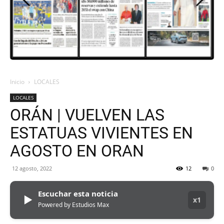
ORAN
107.1
Inicio
LOCALES
LOCALES
MHZ
ORÁN | VUELVEN LAS
ESTATUAS VIVIENTES EN
AGOSTO EN ORAN
12 agosto, 2022
12
0
Escuchar esta noticia
▶
x1
Powered by Estudios Max