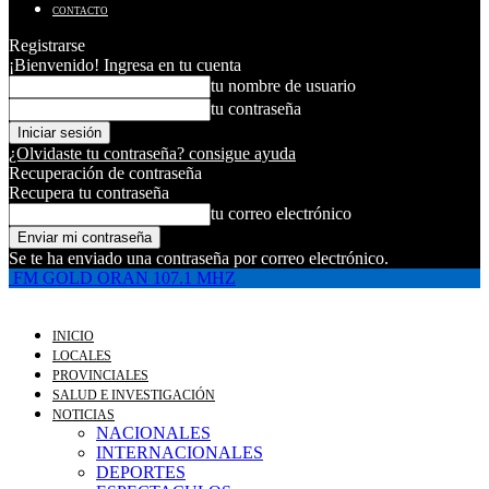
CONTACTO
Registrarse
¡Bienvenido! Ingresa en tu cuenta
tu nombre de usuario
tu contraseña
¿Olvidaste tu contraseña? consigue ayuda
Recuperación de contraseña
Recupera tu contraseña
tu correo electrónico
Se te ha enviado una contraseña por correo electrónico.
FM GOLD ORAN 107.1 MHZ
INICIO
LOCALES
PROVINCIALES
SALUD E INVESTIGACIÓN
NOTICIAS
NACIONALES
INTERNACIONALES
DEPORTES