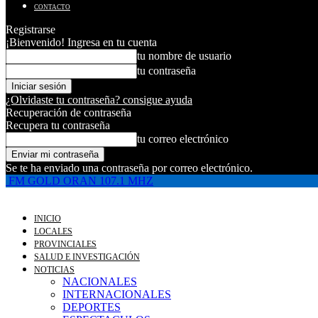
CONTACTO
Registrarse
¡Bienvenido! Ingresa en tu cuenta
tu nombre de usuario
tu contraseña
¿Olvidaste tu contraseña? consigue ayuda
Recuperación de contraseña
Recupera tu contraseña
tu correo electrónico
Se te ha enviado una contraseña por correo electrónico.
FM GOLD ORAN 107.1 MHZ
INICIO
LOCALES
PROVINCIALES
SALUD E INVESTIGACIÓN
NOTICIAS
NACIONALES
INTERNACIONALES
DEPORTES