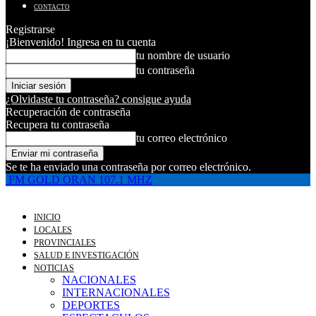
CONTACTO
Registrarse
¡Bienvenido! Ingresa en tu cuenta
tu nombre de usuario
tu contraseña
¿Olvidaste tu contraseña? consigue ayuda
Recuperación de contraseña
Recupera tu contraseña
tu correo electrónico
Se te ha enviado una contraseña por correo electrónico.
FM GOLD ORAN 107.1 MHZ
INICIO
LOCALES
PROVINCIALES
SALUD E INVESTIGACIÓN
NOTICIAS
NACIONALES
INTERNACIONALES
DEPORTES