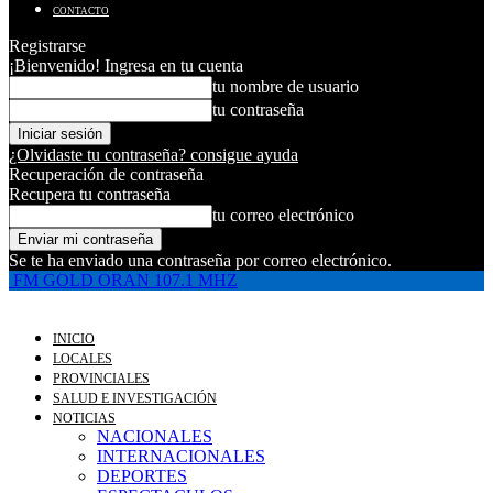
CONTACTO
Registrarse
¡Bienvenido! Ingresa en tu cuenta
tu nombre de usuario
tu contraseña
¿Olvidaste tu contraseña? consigue ayuda
Recuperación de contraseña
Recupera tu contraseña
tu correo electrónico
Se te ha enviado una contraseña por correo electrónico.
FM GOLD ORAN 107.1 MHZ
INICIO
LOCALES
PROVINCIALES
SALUD E INVESTIGACIÓN
NOTICIAS
NACIONALES
INTERNACIONALES
DEPORTES