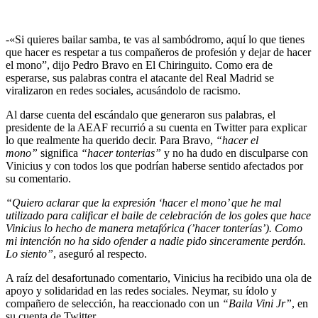
-«Si quieres bailar samba, te vas al sambódromo, aquí lo que tienes
que hacer es respetar a tus compañeros de profesión y dejar de hacer
el mono”, dijo Pedro Bravo en El Chiringuito. Como era de
esperarse, sus palabras contra el atacante del Real Madrid se
viralizaron en redes sociales, acusándolo de racismo.
Al darse cuenta del escándalo que generaron sus palabras, el
presidente de la AEAF recurrió a su cuenta en Twitter para explicar
lo que realmente ha querido decir. Para Bravo,
“hacer el
mono”
significa
“hacer tonterias”
y no ha dudo en disculparse con
Vinicius y con todos los que podrían haberse sentido afectados por
su comentario.
“Quiero aclarar que la expresión ‘hacer el mono’ que he mal
utilizado para calificar el baile de celebración de los goles que hace
Vinicius lo hecho de manera metafórica (’hacer tonterías’). Como
mi intención no ha sido ofender a nadie pido sinceramente perdón.
Lo siento”
, aseguró al respecto.
A raíz del desafortunado comentario, Vinicius ha recibido una ola de
apoyo y solidaridad en las redes sociales. Neymar, su ídolo y
compañero de selección, ha reaccionado con un
“Baila Vini Jr”
, en
su cuenta de Twitter.