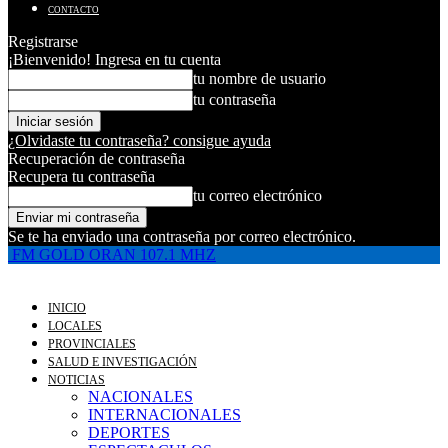
CONTACTO
Registrarse
¡Bienvenido! Ingresa en tu cuenta
tu nombre de usuario
tu contraseña
¿Olvidaste tu contraseña? consigue ayuda
Recuperación de contraseña
Recupera tu contraseña
tu correo electrónico
Se te ha enviado una contraseña por correo electrónico.
FM GOLD ORAN 107.1 MHZ
INICIO
LOCALES
PROVINCIALES
SALUD E INVESTIGACIÓN
NOTICIAS
NACIONALES
INTERNACIONALES
DEPORTES