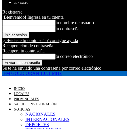
CONTACTO
Registrarse
¡Bienvenido! Ingresa en tu cuenta
tu nombre de usuario
tu contraseña
¿Olvidaste tu contraseña? consigue ayuda
Recuperación de contraseña
Recupera tu contraseña
tu correo electrónico
Se te ha enviado una contraseña por correo electrónico.
FM GOLD ORAN 107.1 MHZ
INICIO
LOCALES
PROVINCIALES
SALUD E INVESTIGACIÓN
NOTICIAS
NACIONALES
INTERNACIONALES
DEPORTES