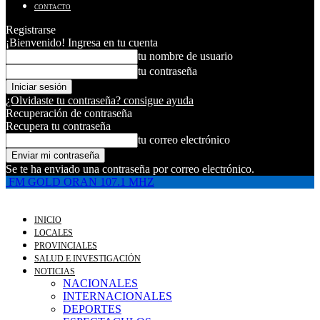
CONTACTO
Registrarse
¡Bienvenido! Ingresa en tu cuenta
tu nombre de usuario
tu contraseña
¿Olvidaste tu contraseña? consigue ayuda
Recuperación de contraseña
Recupera tu contraseña
tu correo electrónico
Se te ha enviado una contraseña por correo electrónico.
FM GOLD ORAN 107.1 MHZ
INICIO
LOCALES
PROVINCIALES
SALUD E INVESTIGACIÓN
NOTICIAS
NACIONALES
INTERNACIONALES
DEPORTES