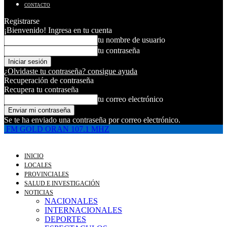
CONTACTO
Registrarse
¡Bienvenido! Ingresa en tu cuenta
tu nombre de usuario
tu contraseña
¿Olvidaste tu contraseña? consigue ayuda
Recuperación de contraseña
Recupera tu contraseña
tu correo electrónico
Se te ha enviado una contraseña por correo electrónico.
FM GOLD ORAN 107.1 MHZ
INICIO
LOCALES
PROVINCIALES
SALUD E INVESTIGACIÓN
NOTICIAS
NACIONALES
INTERNACIONALES
DEPORTES