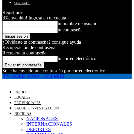
CONTACTO
Registrarse
¡Bienvenido! Ingresa en tu cuenta
tu nombre de usuario
tu contraseña
¿Olvidaste tu contraseña? consigue ayuda
Recuperación de contraseña
Recupera tu contraseña
tu correo electrónico
Se te ha enviado una contraseña por correo electrónico.
FM GOLD ORAN 107.1 MHZ
INICIO
LOCALES
PROVINCIALES
SALUD E INVESTIGACIÓN
NOTICIAS
NACIONALES
INTERNACIONALES
DEPORTES