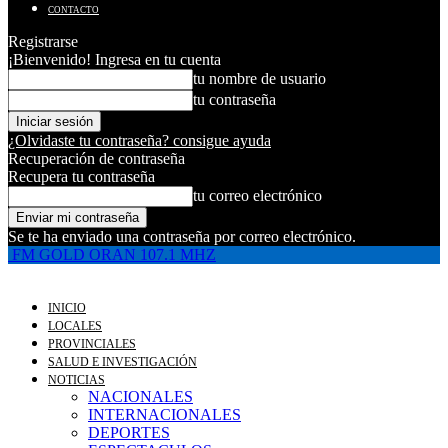
CONTACTO
Registrarse
¡Bienvenido! Ingresa en tu cuenta
tu nombre de usuario
tu contraseña
¿Olvidaste tu contraseña? consigue ayuda
Recuperación de contraseña
Recupera tu contraseña
tu correo electrónico
Se te ha enviado una contraseña por correo electrónico.
FM GOLD ORAN 107.1 MHZ
INICIO
LOCALES
PROVINCIALES
SALUD E INVESTIGACIÓN
NOTICIAS
NACIONALES
INTERNACIONALES
DEPORTES