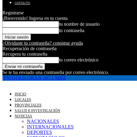
CONTACTO
Registrarse
¡Bienvenido! Ingresa en tu cuenta
tu nombre de usuario
tu contraseña
¿Olvidaste tu contraseña? consigue ayuda
Recuperación de contraseña
Recupera tu contraseña
tu correo electrónico
Se te ha enviado una contraseña por correo electrónico.
FM GOLD ORAN 107.1 MHZ
INICIO
LOCALES
PROVINCIALES
SALUD E INVESTIGACIÓN
NOTICIAS
NACIONALES
INTERNACIONALES
DEPORTES