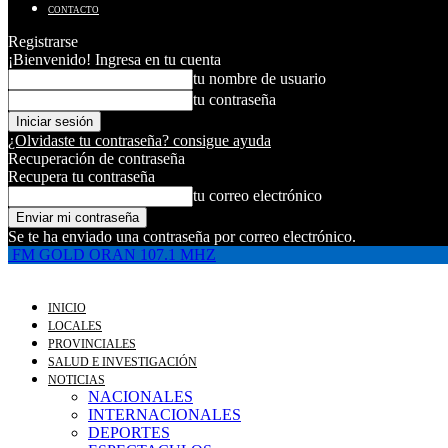
CONTACTO
Registrarse
¡Bienvenido! Ingresa en tu cuenta
tu nombre de usuario
tu contraseña
¿Olvidaste tu contraseña? consigue ayuda
Recuperación de contraseña
Recupera tu contraseña
tu correo electrónico
Se te ha enviado una contraseña por correo electrónico.
FM GOLD ORAN 107.1 MHZ
INICIO
LOCALES
PROVINCIALES
SALUD E INVESTIGACIÓN
NOTICIAS
NACIONALES
INTERNACIONALES
DEPORTES