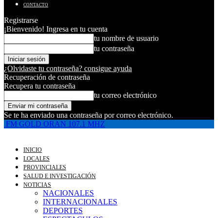
CONTACTO
Registrarse
¡Bienvenido! Ingresa en tu cuenta
tu nombre de usuario
tu contraseña
¿Olvidaste tu contraseña? consigue ayuda
Recuperación de contraseña
Recupera tu contraseña
tu correo electrónico
Se te ha enviado una contraseña por correo electrónico.
FM GOLD ORAN 107.1 MHZ
INICIO
LOCALES
PROVINCIALES
SALUD E INVESTIGACIÓN
NOTICIAS
NACIONALES
INTERNACIONALES
DEPORTES