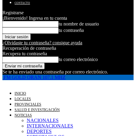
CONTACTO
Registrarse
¡Bienvenido! Ingresa en tu cuenta
tu nombre de usuario
tu contraseña
¿Olvidaste tu contraseña? consigue ayuda
Recuperación de contraseña
Recupera tu contraseña
tu correo electrónico
Se te ha enviado una contraseña por correo electrónico.
FM GOLD ORAN 107.1 MHZ
INICIO
LOCALES
PROVINCIALES
SALUD E INVESTIGACIÓN
NOTICIAS
NACIONALES
INTERNACIONALES
DEPORTES