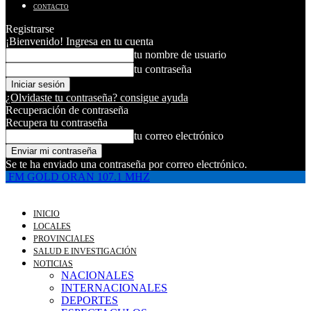
CONTACTO
Registrarse
¡Bienvenido! Ingresa en tu cuenta
tu nombre de usuario
tu contraseña
¿Olvidaste tu contraseña? consigue ayuda
Recuperación de contraseña
Recupera tu contraseña
tu correo electrónico
Se te ha enviado una contraseña por correo electrónico.
FM GOLD ORAN 107.1 MHZ
INICIO
LOCALES
PROVINCIALES
SALUD E INVESTIGACIÓN
NOTICIAS
NACIONALES
INTERNACIONALES
DEPORTES