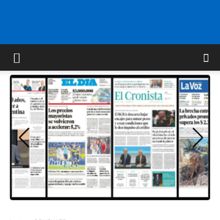
FM
GOLD
ORAN
107.1