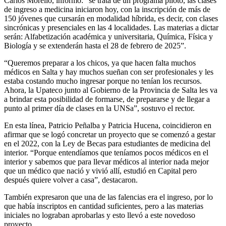
Carlos Morello, informó: “se trata de un programa piloto, las clases
de ingreso a medicina iniciaron hoy, con la inscripción de más de
150 jóvenes que cursarán en modalidad híbrida, es decir, con clases
sincrónicas y presenciales en las 4 localidades. Las materias a dictar
serán: Alfabetización académica y universitaria, Química, Física y
Biología y se extenderán hasta el 28 de febrero de 2025”.
“Queremos preparar a los chicos, ya que hacen falta muchos
médicos en Salta y hay muchos sueñan con ser profesionales y les
estaba costando mucho ingresar porque no tenían los recursos.
Ahora, la Upateco junto al Gobierno de la Provincia de Salta les va
a brindar esta posibilidad de formarse, de prepararse y de llegar a
punto al primer día de clases en la UNSa”, sostuvo el rector.
En esta línea, Patricio Peñalba y Patricia Hucena, coincidieron en
afirmar que se logó concretar un proyecto que se comenzó a gestar
en el 2022, con la Ley de Becas para estudiantes de medicina del
interior. “Porque entendíamos que teníamos pocos médicos en el
interior y sabemos que para llevar médicos al interior nada mejor
que un médico que nació y vivió allí, estudió en Capital pero
después quiere volver a casa”, destacaron.
También expresaron que una de las falencias era el ingreso, por lo
que había inscriptos en cantidad suficientes, pero a las materias
iniciales no lograban aprobarlas y esto llevó a este novedoso
proyecto.