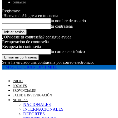
CONTACTO
Registrarse
¡Bienvenido! Ingresa en tu cuenta
tu nombre de usuario
tu contraseña
¿Olvidaste tu contraseña? consigue ayuda
Recuperación de contraseña
Recupera tu contraseña
tu correo electrónico
Se te ha enviado una contraseña por correo electrónico.
FM GOLD ORAN 107.1 MHZ
INICIO
LOCALES
PROVINCIALES
SALUD E INVESTIGACIÓN
NOTICIAS
NACIONALES
INTERNACIONALES
DEPORTES