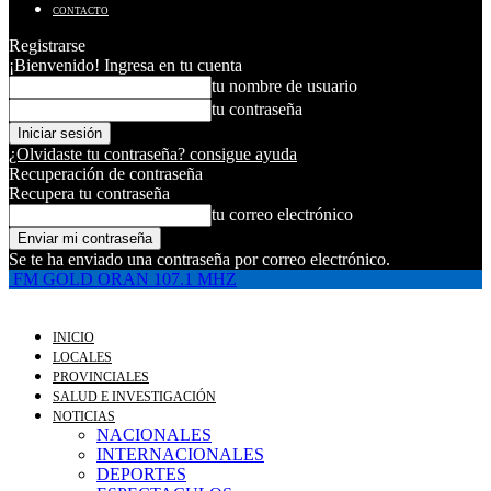
CONTACTO
Registrarse
¡Bienvenido! Ingresa en tu cuenta
tu nombre de usuario
tu contraseña
¿Olvidaste tu contraseña? consigue ayuda
Recuperación de contraseña
Recupera tu contraseña
tu correo electrónico
Se te ha enviado una contraseña por correo electrónico.
FM GOLD ORAN 107.1 MHZ
INICIO
LOCALES
PROVINCIALES
SALUD E INVESTIGACIÓN
NOTICIAS
NACIONALES
INTERNACIONALES
DEPORTES