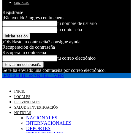
CONTACTO
Registrarse
¡Bienvenido! Ingresa en tu cuenta
tu nombre de usuario
tu contraseña
¿Olvidaste tu contraseña? consigue ayuda
Recuperación de contraseña
Recupera tu contraseña
tu correo electrónico
Se te ha enviado una contraseña por correo electrónico.
FM GOLD ORAN 107.1 MHZ
INICIO
LOCALES
PROVINCIALES
SALUD E INVESTIGACIÓN
NOTICIAS
NACIONALES
INTERNACIONALES
DEPORTES