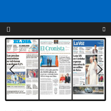
FM
GOLD
ORAN
107.1