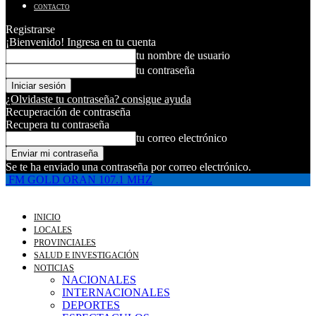
CONTACTO
Registrarse
¡Bienvenido! Ingresa en tu cuenta
tu nombre de usuario
tu contraseña
¿Olvidaste tu contraseña? consigue ayuda
Recuperación de contraseña
Recupera tu contraseña
tu correo electrónico
Se te ha enviado una contraseña por correo electrónico.
FM GOLD ORAN 107.1 MHZ
INICIO
LOCALES
PROVINCIALES
SALUD E INVESTIGACIÓN
NOTICIAS
NACIONALES
INTERNACIONALES
DEPORTES