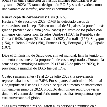
(OMS) en una evaluación de riesgos iniciales publicada el 9 de
agosto de 2023: “Estamos designando EG.5 y sus derivados como
una variante de interés”, advierte el comunicado.
Nueva cepa de coronavirus: Eris (EG.5)
Hacia el 7 de agosto de 2023, OMS ha detectado casos de
coronavirus con la cepa Eris en un total de 51 países: la porción más
grande proviene de China (2247 casos) y el resto de los países con
al menos cien casos son: Estados Unidos (1356), la República de
Corea (1040), Japón (814), Canadá (392), Australia (158), Singapur
(154), el Reino Unido (150), Francia (119), Portugal (115) y España
(107).
Dice el Organismo de Salud que, a nivel mundial, Eris ha tenido un
aumento constante en la proporción de casos registrados. Durante la
semana epidemiológica número 29 (17 al 23 de julio de 2023), la
prevalencia mundial de EG.5 fue del 17%.
Cuatro semanas antes (19 al 25 de julio 2023), la prevalencia
representaba tan solo un 7.6%. Por su parte, el artículo de National
Geographic en Estados Unidos dice que el aumento de infecciones
comenzó en junio de 2023, producto del número récord de viajes
durante el verano del hemisferio norte y las altas temperaturas que
está atravesando el globo.
“Las altas temperaturas obligaron a las personas a reunirse en el