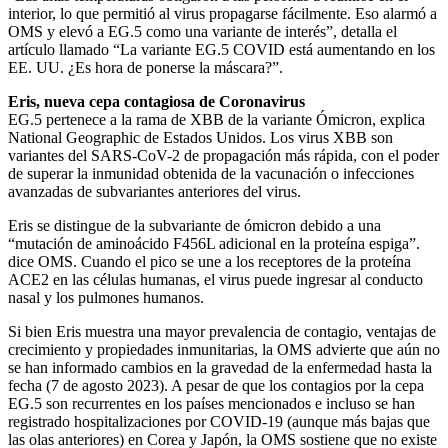
interior, lo que permitió al virus propagarse fácilmente. Eso alarmó a
OMS y elevó a EG.5 como una variante de interés”, detalla el
artículo llamado “La variante EG.5 COVID está aumentando en los
EE. UU. ¿Es hora de ponerse la máscara?”.
Eris, nueva cepa contagiosa de Coronavirus
EG.5 pertenece a la rama de XBB de la variante Ómicron, explica
National Geographic de Estados Unidos. Los virus XBB son
variantes del SARS-CoV-2 de propagación más rápida, con el poder
de superar la inmunidad obtenida de la vacunación o infecciones
avanzadas de subvariantes anteriores del virus.
Eris se distingue de la subvariante de ómicron debido a una
“mutación de aminoácido F456L adicional en la proteína espiga”.
dice OMS. Cuando el pico se une a los receptores de la proteína
ACE2 en las células humanas, el virus puede ingresar al conducto
nasal y los pulmones humanos.
Si bien Eris muestra una mayor prevalencia de contagio, ventajas de
crecimiento y propiedades inmunitarias, la OMS advierte que aún no
se han informado cambios en la gravedad de la enfermedad hasta la
fecha (7 de agosto 2023). A pesar de que los contagios por la cepa
EG.5 son recurrentes en los países mencionados e incluso se han
registrado hospitalizaciones por COVID-19 (aunque más bajas que
las olas anteriores) en Corea y Japón, la OMS sostiene que no existe