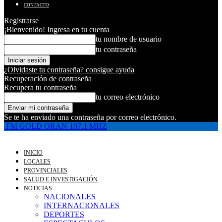
CONTACTO
Registrarse
¡Bienvenido! Ingresa en tu cuenta
tu nombre de usuario
tu contraseña
¿Olvidaste tu contraseña? consigue ayuda
Recuperación de contraseña
Recupera tu contraseña
tu correo electrónico
Se te ha enviado una contraseña por correo electrónico.
FM GOLD ORAN 107.1 MHZ
INICIO
LOCALES
PROVINCIALES
SALUD E INVESTIGACIÓN
NOTICIAS
NACIONALES
INTERNACIONALES
DEPORTES