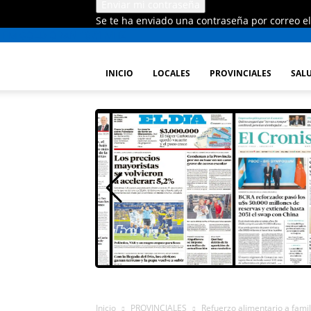
Se te ha enviado una contraseña por correo el
FM GOLD ORAN 107.1 MHZ
INICIO
LOCALES
PROVINCIALES
SALU
Inicio
PROVINCIALES
Refuerzo alimentario a fami