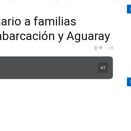
ario a familias
mbarcación y Aguaray
13
0
x1