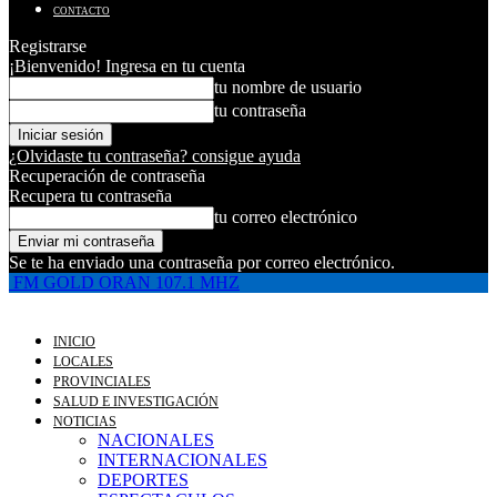
CONTACTO
Registrarse
¡Bienvenido! Ingresa en tu cuenta
tu nombre de usuario
tu contraseña
¿Olvidaste tu contraseña? consigue ayuda
Recuperación de contraseña
Recupera tu contraseña
tu correo electrónico
Se te ha enviado una contraseña por correo electrónico.
FM GOLD ORAN 107.1 MHZ
INICIO
LOCALES
PROVINCIALES
SALUD E INVESTIGACIÓN
NOTICIAS
NACIONALES
INTERNACIONALES
DEPORTES