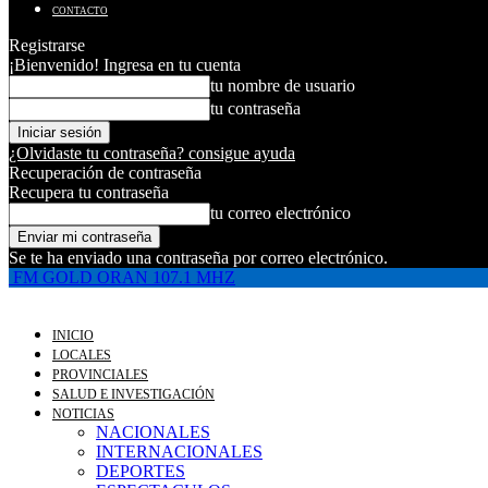
CONTACTO
Registrarse
¡Bienvenido! Ingresa en tu cuenta
tu nombre de usuario
tu contraseña
¿Olvidaste tu contraseña? consigue ayuda
Recuperación de contraseña
Recupera tu contraseña
tu correo electrónico
Se te ha enviado una contraseña por correo electrónico.
FM GOLD ORAN 107.1 MHZ
INICIO
LOCALES
PROVINCIALES
SALUD E INVESTIGACIÓN
NOTICIAS
NACIONALES
INTERNACIONALES
DEPORTES