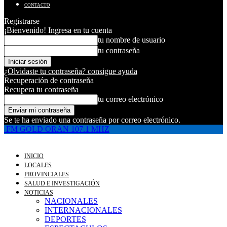
CONTACTO
Registrarse
¡Bienvenido! Ingresa en tu cuenta
tu nombre de usuario
tu contraseña
¿Olvidaste tu contraseña? consigue ayuda
Recuperación de contraseña
Recupera tu contraseña
tu correo electrónico
Se te ha enviado una contraseña por correo electrónico.
FM GOLD ORAN 107.1 MHZ
INICIO
LOCALES
PROVINCIALES
SALUD E INVESTIGACIÓN
NOTICIAS
NACIONALES
INTERNACIONALES
DEPORTES