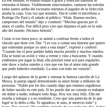
En ese instante, el estadio estalló a gritos y emoción mientras se
entonaba el himno. Visiblemente emocionados, cantaron las estrofas
todos juntos arriba del escenario mientras el jugador de la Selección
alzaba la copa. Una vez que terminó, Tini le cedió el micrófono a
Rodrigo De Paul y él saludo al público: “Hola. Buenas noches,
campeones del mundo” dijo y continuó: “Muchas gracias por el
amor, el cariño. Fue difícil pero creo que dejamos el país en lo más
alto del mundo. Hicimos historia”.
Como si eso fuera poco, se animó a confesar frente a todos el
vínculo que tiene con Tini: “Les voy a contar una historia que quiero
que entiendan porque yo amo a esta mujer”, expresó y confesó:
“Cuando fue el peor partido había mucha presión y muchos miedos.
Ella se tomó un avión y vino a verme y vino a buscarme. Y cuando
estábamos por jugar la final, ella priorizó estar acá para regalarles
este show a todos ustedes y creo que ese fue el amor más grande
que pudo haberles enseñado. La amo con todo mi corazón”.
Luego del aplauso de la gente y entonar la famosa canción de La
Mosca, la pareja siguió demostrando su amor frente a millones de
personas. “Hablo por los dos cuando digo que estamos orgullosos
de haber nacido en este país. Si les puedo dar un consejo es trabajen
sin dañar a nadie, trabajen todo llega. Hoy soy muy feliz. Ella me
enseña a trabajar y a no rendirme. Creo que una partecita de lo que
logré se lo debo a ella. Te agradezo, te amo, te mereces todo” y
luego Tini agregó: “Yo también aprendo de vos todos los días. Sabes